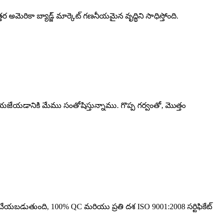
అమెరికా బ్యాడ్జ్ మార్కెట్ గణనీయమైన వృద్ధిని సాధిస్తోంది.
జేయడానికి మేము సంతోషిస్తున్నాము. గొప్ప గర్వంతో, మొత్తం
తి చేయబడుతుంది, 100% QC మరియు ప్రతి దశ ISO 9001:2008 సర్టిఫికేట్