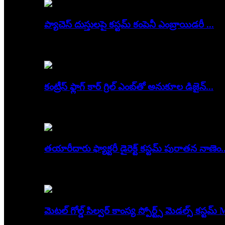
ప్యాచెస్ దుస్తులపై కస్టమ్ కంపెనీ ఎంబ్రాయిడరీ ...
అవలోకనం త్వరిత వివరాల అలంకరణ: లేస్ ఫ్యాబ్రిక్ రకం: కాన్వా
కంట్రీస్ ఫ్లాగ్ కార్ గ్రిల్ ఎంబ్‌తో అనుకూల డిజైన్...
అవలోకనం త్వరిత వివరాల రకం: లోగో / బ్యాడ్జ్ ఉపయోగం: మోట
తయారీదారు ఫ్యాక్టరీ డైరెక్ట్ కస్టమ్ పురాతన నాణెం..
అవలోకనం త్వరిత వివరాలు మెటీరియల్: మెటల్ ప్రింటింగ్: డై కట్
మెటల్ గోల్డ్ సిల్వర్ కాంస్య స్పోర్ట్స్ మెడల్స్ కస్టమ్ 