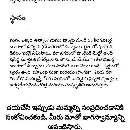
స్థానం
మనం ఎక్కడ ఉన్నాం? మేము షాంఘై నుండి 55 కిలోమీటర్ల
దూరంలో ఉన్న కున్షన్ నగరంలో ఉన్నాము. రైలులో షాంఘైకి
కేవలం ఇరవై నిమిషాలు. మా నగరంలో షాంఘైకి మెట్రో ఉంది.
ప్రసిద్ధ పర్యాటక నగరమైన సుజౌ నుండి మేము 45 కిలోమీటర్ల
దూరంలో ఉన్నాము. పాత సామెత ఇలా చెబుతుంది, "స్వర్గంలో
స్వర్గం ఉంది, భూమిపై సుజౌ మరియు హాంగ్‌జౌ". మీరు మా
కంపెనీని సందర్శిస్తే, మీరు నగరంలో అందమైన ప్రకృతి దృశ్యాలు,
ఆకర్షణీయమైన చరిత్ర మరియు సంస్కృతిని ఆనందిస్తారు.
దయచేసి ఇప్పుడు మమ్మల్ని సంప్రదించడానికి
సంకోచించకండి, మీరు మాతో భాగస్వామ్యాన్ని
ఆనందిస్తారు.