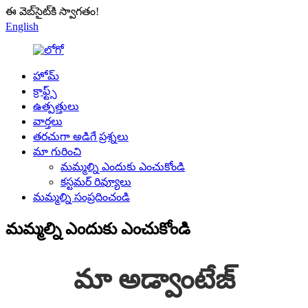
ఈ వెబ్‌సైట్‌కి స్వాగతం!
English
హోమ్
క్రాఫ్ట్స్
ఉత్పత్తులు
వార్తలు
తరచుగా అడిగే ప్రశ్నలు
మా గురించి
మమ్మల్ని ఎందుకు ఎంచుకోండి
కస్టమర్ రివ్యూలు
మమ్మల్ని సంప్రదించండి
మమ్మల్ని ఎందుకు ఎంచుకోండి
మా అడ్వాంటేజ్