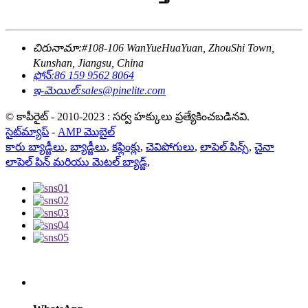
చిరునామా:
#108-106 WanYueHuaYuan, ZhouShi Town,
Kunshan, Jiangsu, China
ఫోన్:
86 159 9562 8064
ఇ-మెయిల్:
sales@pinelite.com
© కాపీరైట్ - 2010-2023 : సర్వ హక్కులు ప్రత్యేకించబడినవి.
సైట్‌మ్యాప్
-
AMP మొబైల్
కారు బ్యాడ్జీలు
,
బ్యాడ్జీలు
,
కఫ్లింక్లు
,
చెవిపోగులు
,
లాపెల్ పిన్స్
,
చైనా
లాపెల్ పిన్ మరియు మెటల్ బ్యాడ్జ్
,