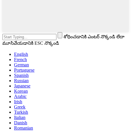
శోధించడానికి ఎంటర్ నొక్కండి లేదా
మూసివేయడానికి ESC నొక్కండి
English
French
German
Portuguese
Spanish
Russian
Japanese
Korean
Arabic
Irish
Greek
Turkish
Italian
Danish
Romanian