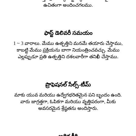
ఉచితంగా అందించగలము.
ఫాస్ట్ డెలివరీ సమయం
1 ~ 3 వారాలు. మేము ఉత్పత్తిని మనమే తయారు చేస్తాము,
కాబట్టి మేము ప్రక్రియను బాగా నియంత్రించవచ్చు. మేము
ఎల్లప్పుడూ ప్రతి ఉత్పత్తిని దశలవారీగా తనిఖీ చేస్తాము.
ప్రొఫెషనల్ సేల్స్-టీమ్
మాకు యువ మరియు ఉద్వేగభరితమైన పని బృందం ఉంది.
వారు జాగ్రత్తగా, ఓపికగా మరియు వృత్తిపరంగా, మీకు
అవసరమైన శ్రేష్ఠతను అందిస్తారు.