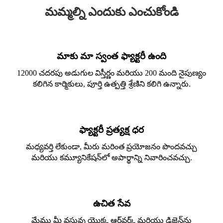
మమ్మల్ని ఎందుకు ఎంచుకోండి
మాకు మా స్వంత ఫ్యాక్టరీ ఉంది
12000 చదరపు అడుగుల విస్తీర్ణం మరియు 200 మంది నైపుణ్యం
కలిగిన కార్మికులు, పూర్తి ఉత్పత్తి శ్రేణిని కలిగి ఉన్నారు.
ఫ్యాక్టరీ ప్రత్యక్ష ధర
మధ్యవర్తి లేకుండా, మీరు మరింత ప్రయోజనం పొందవచ్చు
మరియు కమ్యూనికేషన్‌లో అపార్థాన్ని నివారించవచ్చు.
ఉచిత సేవ
మేము మీ వస్తువు యొక్క ఆర్ట్‌వర్క్ మరియు డిజైన్‌ను