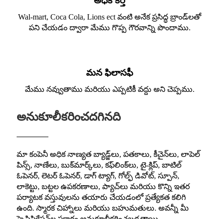
అధిక కీర్తి
Wal-mart, Coca Cola, Lions ect వంటి అనేక ప్రసిద్ధ బ్రాండ్‌లతో
పని చేయడం ద్వారా మేము గొప్ప గౌరవాన్ని పొందాము.
మన ఫిలాసఫీ
మేము నవ్వుతాము మరియు ఎప్పటికీ వద్దు అని చెప్పము.
అనుకూలీకరించదగినది
మా కంపెనీ అధిక నాణ్యత బ్యాడ్జ్‌లు, పతకాలు, కీచైన్‌లు, లాపెల్
పిన్స్, నాణేలు, బుక్‌మార్క్‌లు, కఫ్‌లింక్‌లు, టై-క్లిప్, బాటిల్
ఓపెనర్, లెటర్ ఓపెనర్, డాగ్ ట్యాగ్, గోల్ఫ్ డివోట్, స్పూన్,
లాకెట్టు, బట్టల ఉపకరణాలు, ప్యాచ్‌లు మరియు కొన్ని ఇతర
పర్యాటక వస్తువులను తయారు చేయడంలో ప్రత్యేకత కలిగి
ఉంది. స్మారక చిహ్నాలు మరియు బహుమతులు. అవన్నీ మీ
స్పెసిఫికేషన్‌ల ప్రకారం అనుకూలీకరించబడతాయి.