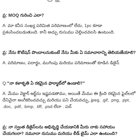
ప్ర: MOQ గురించి ఎలా?
A: మా కనీస సంఖ్య పరిమిత పరిమాణంలో లేదు, 1pc కూడా
ప్రశంసించబడుతుంది. కానీ అచ్చు రుసుము చెల్లించవలసి ఉంటుంది.
ప్ర: నేను కొటేషన్ పొందాలనుకుంటే నేను మీకు ఏ సమాచారాన్ని తెలియజేయాలి?
A: పరిమాణం, పదార్థం, ముగింపు మరియు పరిమాణంతో కూడిన డిజైన్.
Q:
"నా కళాకృతి ఏ రకమైన ఫార్మాట్‌లో ఉండాలి?"
A: మేము వెక్టార్ ఆర్ట్‌ను ఇష్టపడతాము, అయితే మేము ఈ క్రింది రకమైన ఫైల్‌లలో
దేనినైనా అంగీకరించవచ్చు మరియు పని చేయవచ్చు,.jpeg, .gif, .png, .ppt,
.doc, .pdf, .bmp, .tiff, .psd లేదా . పబ్
ప్ర: నా స్వంత డిజైన్‌లను అభివృద్ధి చేయడానికి మీరు నాకు సహాయం
చేయగలరా? నమూనా రుసుము మరియు లీడ్ టైమ్ ఎలా ఉంటుంది?