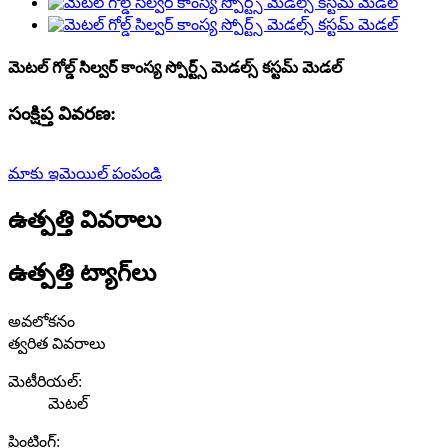
మెటల్ గోల్డ్ సిల్వర్ కాంస్య స్పోర్ట్స్ మెడల్స్ కస్టమ్ మెడల్
సంక్షిప్త వివరణ:
మాకు ఇమెయిల్ పంపండి
ఉత్పత్తి వివరాలు
ఉత్పత్తి ట్యాగ్‌లు
అవలోకనం
త్వరిత వివరాలు
మెటీరియల్:
మెటల్
ప్రింటింగ్: