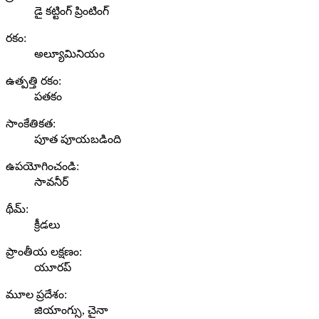
డై కట్టింగ్ ప్రింటింగ్
రకం:
అల్యూమినియం
ఉత్పత్తి రకం:
పతకం
సాంకేతికత:
పూత పూయబడింది
ఉపయోగించండి:
సావనీర్
థీమ్:
క్రీడలు
ప్రాంతీయ లక్షణం:
యూరప్
మూల ప్రదేశం:
జియాంగ్సు, చైనా