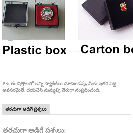
PS: ఈ చిత్రాలలో అన్ని ప్యాకేజీలు చూపబడవు, మీకు ఇతర పెట్టె
అవసరమైతే, దయచేసి మమ్మల్ని నేరుగా సంప్రదించండి.
తరచుగా అడిగే ప్రశ్నలు
తరచుగా అడిగే ప్రశ్నలు: