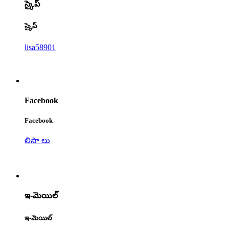
స్కైప్
స్కైప్
lisa58901
Facebook
Facebook
లిసా లు
ఇ-మెయిల్
ఇ-మెయిల్