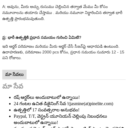
A: అవును, మీరు అచ్చు రుసుము చెల్లించిన తర్వాత మేము మీ కోసం
నమూనాలను తయారు చేస్తాము . మరియు నమూనా నిర్ధారించిన తర్వాత భారీ
ఉత్పత్తి ప్రారంభమవుతుంది.
ప్ర: భారీ ఉత్పత్తికి ప్రధాన సమయం గురించి ఏమిటి?
ఇది ఆర్డర్ పరిమాణం మరియు మీరు ఆర్డర్ చేసే సీజన్‌పై ఆధారపడి ఉంటుంది.
ఉదాహరణకు, పరిమాణం 2000 pcs కోసం, ప్రధాన సమయం సుమారు 12 - 15
పని రోజులు.
మా సేవలు
మా సేవ
రష్ ఆర్డర్‌లు అందుబాటులో ఉన్నాయి!
24 గంటల ఉచిత డిజైనింగ్ సేవ !(jasmine(at)pinelite.com)
ఉత్పత్తిలో 17 సంవత్సరాల అనుభవం!
Paypal, T/T, వెస్ట్రన్ యూనియన్ చెల్లింపు నిబంధనలు
అందుబాటులో ఉన్నాయి!