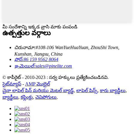
మీ సందేశాన్ని ఇక్కడ వ్రాసి మాకు పంపండి
ఉత్పత్తుల వర్గాలు
చిరునామా:
#108-106 WanYueHuaYuan, ZhouShi Town,
Kunshan, Jiangsu, China
ఫోన్:
86 159 9562 8064
ఇ-మెయిల్:
sales@pinelite.com
© కాపీరైట్ - 2010-2023 : సర్వ హక్కులు ప్రత్యేకించబడినవి.
సైట్‌మ్యాప్
-
AMP మొబైల్
చైనా లాపెల్ పిన్ మరియు మెటల్ బ్యాడ్జ్
,
లాపెల్ పిన్స్
,
కారు బ్యాడ్జీలు
,
బ్యాడ్జీలు
,
కఫ్లింక్లు
,
చెవిపోగులు
,