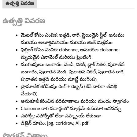
ఉత్పత్తి వివరణ
ఉత్పత్తి వివరణ
మెటల్ కోసం ఎంపిక: ఇత్తడి, రాగి, స్టెయిన్లెస్ స్టీల్, ఇనుము
మరియు అల్యూమినియం మరియు జింక్ మిశ్రమం
ఫిల్లింగ్ కోసం ఎంపిక: cloisonne, అనుకరణ cloisonne,
మృదువైన ఎనామెల్ మరియు ప్రింటింగ్
ముగింపులు: బంగారం, వెండి, నికెల్, బ్లాక్ నికెల్, పురాతన
బంగారం, పురాతన వెండి, పురాతన నికెల్, పురాతన రాగి,
పురాతన ఇత్తడి మరియు మాట్టే ముగింపు
ప్రామాణిక జోడింపు: రింగ్ + రిబ్బన్ (కేస్ వారీగా తనిఖీ
చేయాలి)
అనుకూలీకరించిన పరిమాణాలు మరియు మందం స్వాగతం
Cloisonne రాగి పదార్థంలో మాత్రమే ఉపయోగించవచ్చు
ఎపోక్సీ: ఎపోక్సీతో లేదా ఎప్క్సాయ్ లేకుండా
డిజైన్ రూపం: jpg. corldrow, AI, pdf
ప్రొడక్షన్ చిత్రాలు