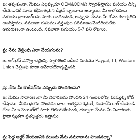
జ: తప్పకుండా. మేము ఎల్లప్పుడూ OEM&ODMని స్వాగతిస్తాము మరియు దీన్ని
చేయడానికి మాకు శక్తివంతమైన డిజైన్ బృందాలు ఉన్నాయి. మీ ఆలోచనలు
మరియు డ్రాయింగ్‌లను మాకు అందించండి, అప్పుడు మేము మీ కోసం కళాకృతిని
అందిస్తాము. నమూనా రుసుము వస్తువుల పరిమాణం/మెటీరియల్‌కు
అనుగుణంగా ఉంటుంది. నమూనా సమయం 5-7 పని రోజులు.
ప్ర: నేను చెల్లింపు ఎలా చేయగలను?
జ: ఆన్‌లైన్ ఎస్క్రో చెల్లింపు స్వాగతించబడింది మరియు Paypal, TT, Western
Union చెల్లింపు కూడా ఆమోదయోగ్యమైనది.
ప్ర: నేను మీ కొటేషన్‌ను ఎప్పుడు పొందగలను?
జ: మేము సాధారణంగా మీ విచారణను పొందిన 24 గంటలలోపు మిమ్మల్ని కోట్
చేస్తాము. మీరు ధరను పొందడం చాలా అత్యవసరమైతే, దయచేసి కాల్ చేయండి
లేదా మీ ఇమెయిల్‌లో మాకు తెలియజేయండి, తద్వారా మేము మీ విచారణకు
ప్రాధాన్యతగా ప్రత్యుత్తరం ఇస్తాము.
ప్ర: పెద్ద ఆర్డర్ చేయడానికి ముందు నేను నమూనాను పొందవచ్చా?