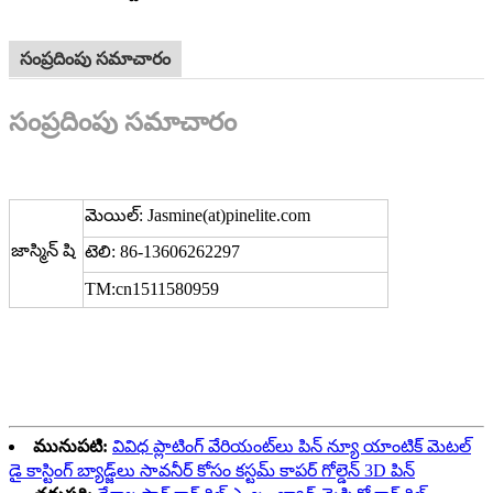
సంప్రదింపు సమాచారం
సంప్రదింపు సమాచారం
మెయిల్: Jasmine(at)pinelite.com
జాస్మిన్ షి
టెలి: 86-13606262297
TM:cn1511580959
మునుపటి:
వివిధ ప్లాటింగ్ వేరియంట్‌లు పిన్ న్యూ యాంటిక్ మెటల్
డై కాస్టింగ్ బ్యాడ్జ్‌లు సావనీర్ కోసం కస్టమ్ కాపర్ గోల్డెన్ 3D పిన్