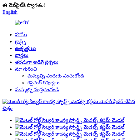
ఈ వెబ్‌సైట్‌కి స్వాగతం!
English
హోమ్
క్రాఫ్ట్స్
ఉత్పత్తులు
వార్తలు
తరచుగా అడిగే ప్రశ్నలు
మా గురించి
మమ్మల్ని ఎందుకు ఎంచుకోండి
కస్టమర్ రివ్యూలు
మమ్మల్ని సంప్రదించండి