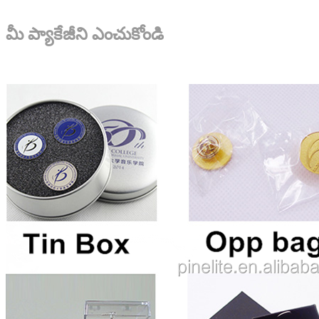
మీ ప్యాకేజీని ఎంచుకోండి