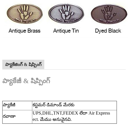
ప్యాకేజింగ్ & షిప్పింగ్
ప్యాకేజీ & షిప్పింగ్
ప్యాకేజీ
కస్టమర్ డిమాండ్ మేరకు
UPS,DHL,TNT,FEDEX లేదా Air Express
రవాణా
ect. మేము అనువైనవి.