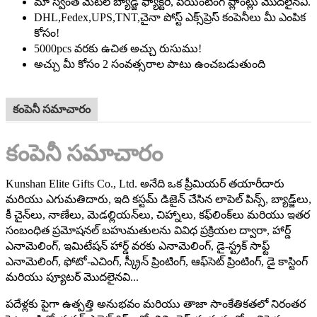
మా స్వంత మెటల్ బ్యాడ్జ్ ఫ్యాక్టరీ, పెయింటింగ్ ప్లాంట్లు మొదలైనవి.
DHL,Fedex,UPS,TNT,చైనా పోస్ట్ ఎక్స్‌ప్రెస్ కంపెనీలు మీ ఎంపిక
కోసం!
5000pcs వరకు ఉచిత అచ్చు రుసుము!
అచ్చు మీ కోసం 2 సంవత్సరాల పాటు ఉంచబడుతుంది
కంపెనీ సమాచారం
కంపెనీ సమాచారం
Kunshan Elite Gifts Co., Ltd. అనేది ఒక ప్రీమియర్ తయారీదారు
మరియు ఎగుమతిదారు, ఇది కస్టమ్ డిజైన్ చేసిన లాపెల్ పిన్స్, బ్యాడ్జ్‌లు,
కీ చైన్‌లు, నాణేలు, మెడల్లియన్‌లు, చిహ్నాలు, కఫ్‌లింక్‌లు మరియు ఇతర
సంబంధిత ప్రమోషనల్ బహుమతులను వివిధ ప్రక్రియల ద్వారా, హార్డ్
ఎనామెలింగ్, ఇమిటేషన్ హార్డ్ వరకు ఎనామెలింగ్, డై-స్ట్రక్ సాఫ్ట్
ఎనామెలింగ్, ఫోటో-ఎచింగ్, స్క్రీన్ ప్రింటింగ్, ఆఫ్‌సెట్ ప్రింటింగ్, డై కాస్టింగ్
మరియు ప్యూటర్ మొదలైనవి...
పదేళ్లకు పైగా ఉత్పత్తి అనుభవం మరియు తాజా సాంకేతికతలో నిరంతర