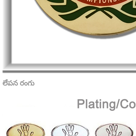
లేపన రంగు