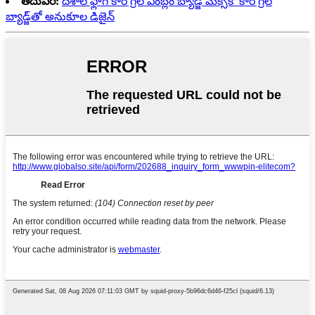
తదుపరి:
దేశాల ఫ్లాగ్ కార్ గ్రిల్ ఎంబ్లం బ్యాడ్జ్ మెక్సికో కార్ గ్రిల్
బ్యాడ్జ్‌తో అనుకూల డిజైన్