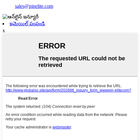
sales@pinelite.com
ఇమెయిల్ పంపండి
x