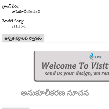
బ్రాండ్ పేరు:
అనుకూలీకరించండి
మోడల్ సంఖ్య:
211116-1
ఉన్నత వర్గాలకు స్వాగతం
అనుకూలీకరణ సూచన