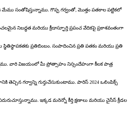
ేము సంతోషిస్తున్నాము. గొప్ప గర్వంతో, మొత్తం పతకాల పట్టికలో
మైన నిబద్ధత మరియు క్రీడాస్ఫూర్తి ప్రపంచ వేదికపై ప్రకాశవంతంగా
్థితిస్థాపకతకు ప్రతిబింబం. సంపాదించిన ప్రతి పతకం మరియు ప్రతి
ు. వారి విజయంలో మీ ప్రోత్సాహం నిస్సందేహంగా కీలక పాత్ర
 తెచ్చిన గర్వాన్ని గుర్తుచేసుకుంటాము. పారిస్ 2024 ఒలింపిక్స్
ురుచూస్తున్నాము. ఇక్కడ మరెన్నో కీర్తి క్షణాలు మరియు చైనీస్ క్రీడల