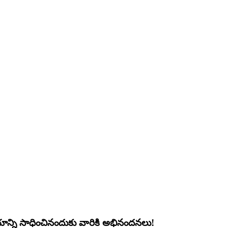
యాన్ని సాధించినందుకు వారికి అభినందనలు!