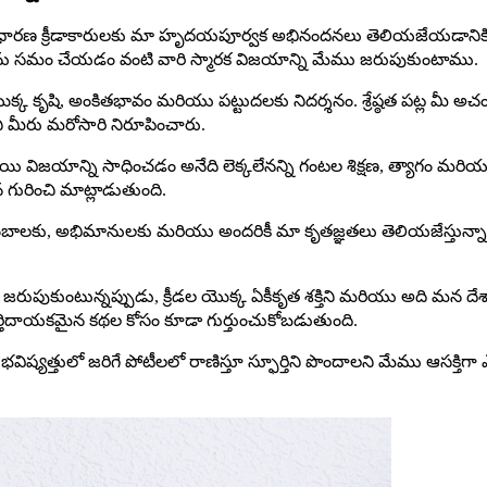
 అసాధారణ క్రీడాకారులకు మా హృదయపూర్వక అభినందనలు తెలియజేయడానికి మ
స్‌ను సమం చేయడం వంటి వారి స్మారక విజయాన్ని మేము జరుపుకుంటాము.
 కృషి, అంకితభావం మరియు పట్టుదలకు నిదర్శనం. శ్రేష్ఠత పట్ల మీ అచంచల
ని మీరు మరోసారి నిరూపించారు.
విజయాన్ని సాధించడం అనేది లెక్కలేనన్ని గంటల శిక్షణ, త్యాగం మరియు స
 గురించి మాట్లాడుతుంది.
ంబాలకు, అభిమానులకు మరియు అందరికీ మా కృతజ్ఞతలు తెలియజేస్తున్నామ
పుకుంటున్నప్పుడు, క్రీడల యొక్క ఏకీకృత శక్తిని మరియు అది మన దేశానికి
ర్తిదాయకమైన కథల కోసం కూడా గుర్తుంచుకోబడుతుంది.
్యత్తులో జరిగే పోటీలలో రాణిస్తూ స్ఫూర్తిని పొందాలని మేము ఆసక్తిగా ఎద