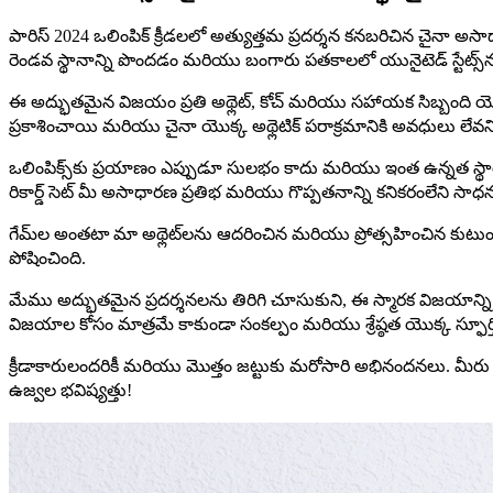
పారిస్ 2024 ఒలింపిక్ క్రీడలలో అత్యుత్తమ ప్రదర్శన కనబరిచిన చైనా
రెండవ స్థానాన్ని పొందడం మరియు బంగారు పతకాలలో యునైటెడ్ స్టేట్
ఈ అద్భుతమైన విజయం ప్రతి అథ్లెట్, కోచ్ మరియు సహాయక సిబ్బంది యొక్క
ప్రకాశించాయి మరియు చైనా యొక్క అథ్లెటిక్ పరాక్రమానికి అవధులు లేవ
ఒలింపిక్స్‌కు ప్రయాణం ఎప్పుడూ సులభం కాదు మరియు ఇంత ఉన్నత స్థాయి 
రికార్డ్ సెట్ మీ అసాధారణ ప్రతిభ మరియు గొప్పతనాన్ని కనికరంలేని సాధన
గేమ్‌ల అంతటా మా అథ్లెట్‌లను ఆదరించిన మరియు ప్రోత్సహించిన కుటు
పోషించింది.
మేము అద్భుతమైన ప్రదర్శనలను తిరిగి చూసుకుని, ఈ స్మారక విజయాన్ని జరు
విజయాల కోసం మాత్రమే కాకుండా సంకల్పం మరియు శ్రేష్ఠత యొక్క స్ఫూ
క్రీడాకారులందరికీ మరియు మొత్తం జట్టుకు మరోసారి అభినందనలు. మీరు భవిష
ఉజ్వల భవిష్యత్తు!