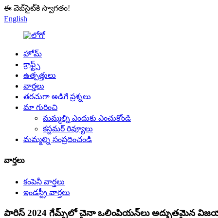
ఈ వెబ్‌సైట్‌కి స్వాగతం!
English
హోమ్
క్రాఫ్ట్స్
ఉత్పత్తులు
వార్తలు
తరచుగా అడిగే ప్రశ్నలు
మా గురించి
మమ్మల్ని ఎందుకు ఎంచుకోండి
కస్టమర్ రివ్యూలు
మమ్మల్ని సంప్రదించండి
వార్తలు
కంపెనీ వార్తలు
ఇండస్ట్రీ వార్తలు
పారిస్ 2024 గేమ్స్‌లో చైనా ఒలింపియన్‌లు అద్భుతమైన విజ